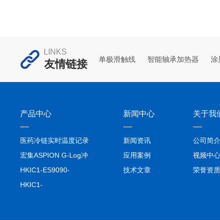
药物
一基
量、
理评
LINKS
凸显
单极滑触线
智能轴承加热器
涂
友情链接
与国
产品中心
新闻中心
关于我
医药冷链实时温度记录
新闻资讯
公司简
仪TIVE Solo 5G
宏集ASPION G-Log冲
应用案例
视频中
击记录仪
HKIC1-ES9090-
技术文章
荣誉资
setA100/1000base-T1
HKIC1-
转换器车载以太网分析
ES9090100/1000base-
仪
T1转换器车载以太网分