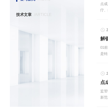
点成
越来
疗、
密仪器
技术文章
/ARTICLE
率与
法规
复性
2
期受
生物
01
效，
是特
细胞
界模
统的
数据
2
器数
要求
监管
3DG
新范
流路
验，