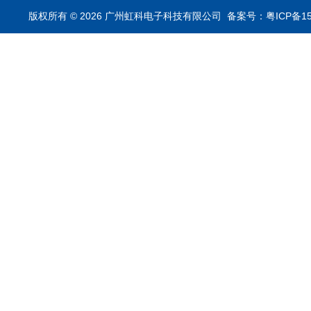
析仪
版权所有 © 2026 广州虹科电子科技有限公司
备案号：粤ICP备15