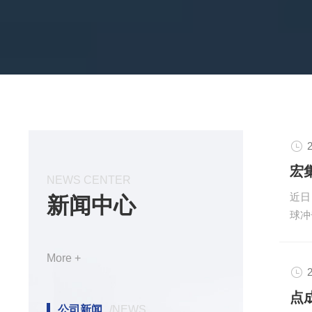
来、小米、博世、富特、威迈斯、中汽研等。
2
NEWS CENTER
近日，
新闻中心
球冲
20
专业
More +
市场
2
供应
何确
公司新闻
/NEWS