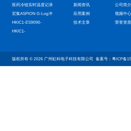
医药冷链实时温度记录
新闻资讯
公司简
仪TIVE Solo 5G
宏集ASPION G-Log冲
应用案例
视频中
击记录仪
HKIC1-ES9090-
技术文章
荣誉资
setA100/1000base-T1
HKIC1-
转换器车载以太网分析
ES9090100/1000base-
仪
T1转换器车载以太网分
析仪
版权所有 © 2026 广州虹科电子科技有限公司
备案号：粤ICP备15