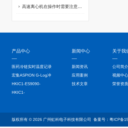
高速离心机在操作时需要注意哪些安全事项？
产品中心
新闻中心
关于我
医药冷链实时温度记录
新闻资讯
公司简
仪TIVE Solo 5G
宏集ASPION G-Log冲
应用案例
视频中
击记录仪
HKIC1-ES9090-
技术文章
荣誉资
setA100/1000base-T1
HKIC1-
转换器车载以太网分析
ES9090100/1000base-
仪
T1转换器车载以太网分
析仪
版权所有 © 2026 广州虹科电子科技有限公司
备案号：粤ICP备15