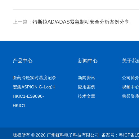
上一篇：
特斯拉AD/ADAS紧急制动安全分析案例分享
产品中心
新闻中心
关于我
医药冷链实时温度记录
新闻资讯
公司简
仪TIVE Solo 5G
宏集ASPION G-Log冲
应用案例
视频中
击记录仪
HKIC1-ES9090-
技术文章
荣誉资
setA100/1000base-T1
HKIC1-
转换器车载以太网分析
ES9090100/1000base-
仪
T1转换器车载以太网分
析仪
版权所有 © 2026 广州虹科电子科技有限公司
备案号：粤ICP备15