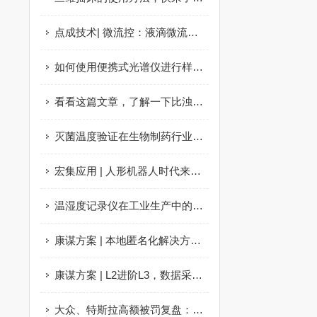
点成技术| 微流控：液滴微流控应用说明
如何使用便携式光谱仪进行样品分析？
看看这篇文章，了解一下比浊仪的特点
灭菌温度验证在生物制药行业的应用
宏集应用 | 人形机器人时代来临，重要的核心部件竟然是它？
温湿度记录仪在工业生产中的应用
康谋方案 | 本地匿名化解决方案：隐私保护、自主掌控和高效运行！
康谋方案 | L2进阶L3，数据采集如何助力自动驾驶
大众、特斯拉高额被罚复盘：视觉数据该如何正确做合规？