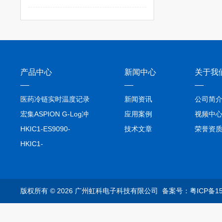
产品中心
新闻中心
关于我
医药冷链实时温度记录
新闻资讯
公司简
仪TIVE Solo 5G
宏集ASPION G-Log冲
应用案例
视频中
击记录仪
HKIC1-ES9090-
技术文章
荣誉资
setA100/1000base-T1
HKIC1-
转换器车载以太网分析
ES9090100/1000base-
仪
T1转换器车载以太网分
析仪
版权所有 © 2026 广州虹科电子科技有限公司
备案号：粤ICP备15