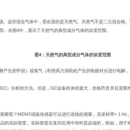
烧。这些混合气体中，受欢迎的是天然气。天然气不是二元混合物。
异。在图
4
中，显示了天然气的典型成分气体的浓度范围。
图
4
：天然气的典型成分气体的浓度范围
酵产生的甲烷）或氢气（利用风力涡轮机产生的电能对水进行电解，
GC
）分析的方法。但是，
GC
设备的体积庞大，价格昂贵并且需要
的测量呢？
MEMS
谐振传感器可以进行连续的测量。其采样率
> 1 Hz
样品的实际密度。实际密度在某些应用中有时是必须的，例如，用于