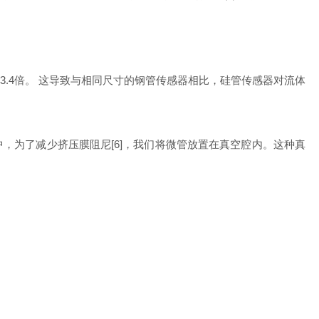
3.4
倍。 这导致与相同尺寸的钢管传感器相比，硅管传感器对流体
中，为了减少挤压膜阻尼
[6]
，我们将微管放置在真空腔内。这种真