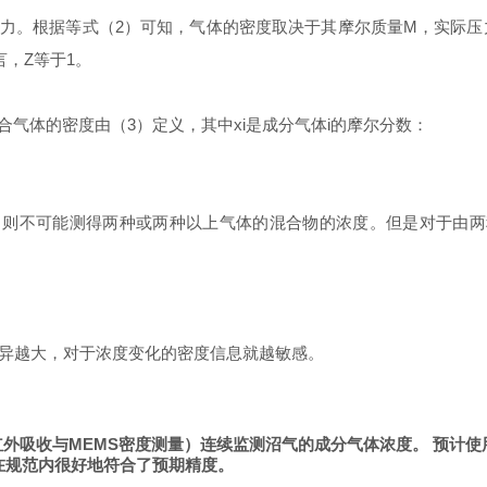
压力。根据等式（
2
）可知，气体的密度取决于其摩尔质量
M
，实际压
言，
Z
等于
1
。
合气体的密度由（
3
）定义，其中
xi
是成分气体
i
的摩尔分数：
，则不可能测得两种或两种以上气体的混合物的浓度。但是对于由两
异越大，对于浓度变化的密度信息就越敏感。
红外吸收与
MEMS
密度测量）连续监测沼气的成分气体浓度。 预计使
在规范内很好地符合了预期精度。