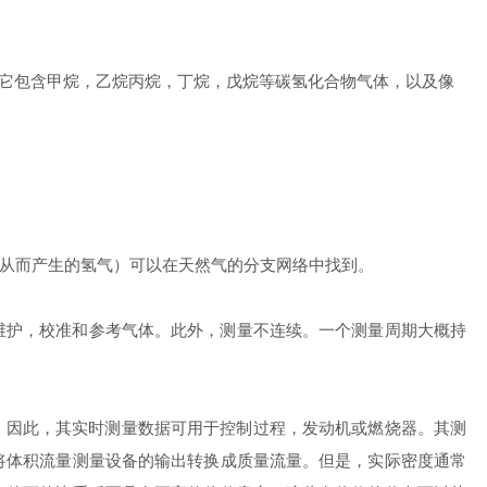
它包含甲烷，乙烷丙烷，丁烷，戊烷等碳氢化合物气体，以及像
从而产生的氢气）可以在天然气的分支网络中找到。
维护，校准和参考气体。此外，测量不连续。一个测量周期大概持
。因此，其实时测量数据可用于控制过程，发动机或燃烧器。其测
将体积流量测量设备的输出转换成质量流量。但是，实际密度通常