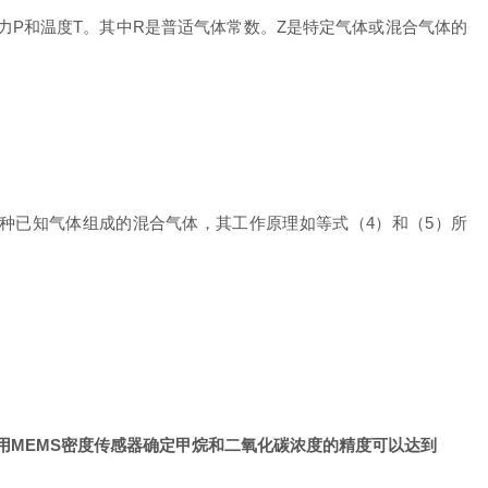
力
P
和温度
T
。其中
R
是普适气体常数。
Z
是特定气体或混合气体的
种已知气体组成的混合气体，其工作原理如等式（
4
）和（
5
）所
用
MEMS
密度传感器确定甲烷和二氧化碳浓度的精度可以达到