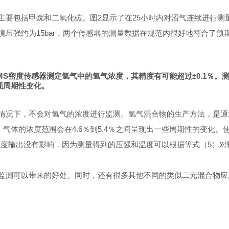
主要包括甲烷和二氧化碳。图
2
显示了在
25
小时内对沼气连续进行测
境压强约为
15bar
，两个传感器的测量数据在规范内很好地符合了预
MS
密度传感器测定氩气中的氢气浓度，其精度有可能超过±
0.1
％。
现周期性变化。
情况下，不会对氢气的浓度进行监测。氢气混合物的生产方法，是通
，气体的浓度范围会在
4.6
％到
5.4
％之间呈现出一些周期性的变化。
浓度输出没有影响，因为测量得到的压强和温度可以根据等式（
5
）对
监测可以带来的好处。同时，还有很多其他不同的类似二元混合物应