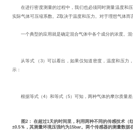
在进行密度测量的过程中，我们也必须同时测量温度和
实际气体可压缩系数。
Z
取决于温度和压力。对于理想气体而
一个典型的应用就是确定混合气体中各个成分的浓度。混
从等式 （
3
）可以看出，如果仅知道密度，温度和压力
示：
根据等式（
4
）和等式（
5
）可知，两种气体的摩尔质量差
图
2
： 在超过
1
天的时间里，利用两种不同的传感技术（
±
0.5
％，其测量环境压强约为
15bar
。两个传感器的测量数据