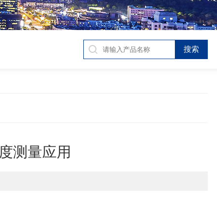
浓度测量应用