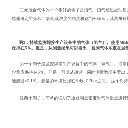
二元混合气体的一个很好的例子是沼气。沼气经过处理后
感器确定甲烷和二氧化碳浓度的精度将达到±
0.5
％，其测量环
图
3
：持续监测焊接生产设备中的气体（氢气）。使用
ME
保持在
5
％。但是，从测量结果可以看出，被测气体浓度在呈
另一个例子是监控焊接生产设备中的气体（氢气）。通常
含量应保持在
5
％。但是，可以从超过一周的测量数据中看出
能超过±
0.1
％。测量的环境压强在
6.4
到
7.7bar
之间。 这个对
这两个例子，简单的说明了通过测量密度对气体质量进行