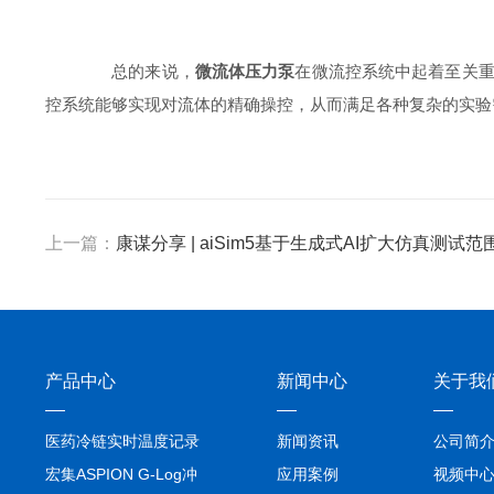
总的来说，
微流体压力泵
在微流控系统中起着至关
控系统能够实现对流体的精确操控，从而满足各种复杂的实验
上一篇：
康谋分享 | aiSim5基于生成式AI扩大仿真测试
产品中心
新闻中心
关于我
医药冷链实时温度记录
新闻资讯
公司简
仪TIVE Solo 5G
宏集ASPION G-Log冲
应用案例
视频中