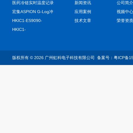
医药冷链实时温度记录
新闻资讯
公司简
仪TIVE Solo 5G
宏集ASPION G-Log冲
应用案例
视频中
击记录仪
HKIC1-ES9090-
技术文章
荣誉资
setA100/1000base-T1
HKIC1-
转换器车载以太网分析
ES9090100/1000base-
仪
T1转换器车载以太网分
析仪
版权所有 © 2026 广州虹科电子科技有限公司
备案号：粤ICP备15