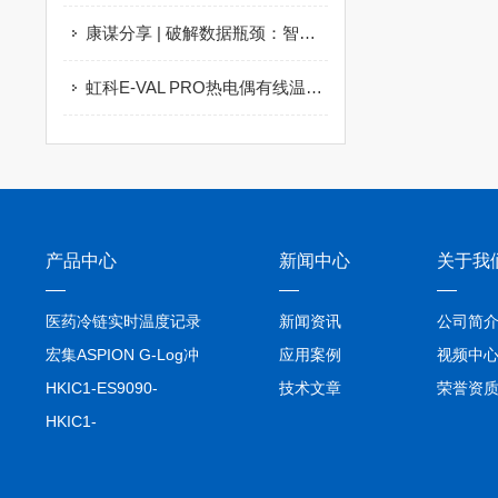
康谋分享 | 破解数据瓶颈：智能汽车合成数据架构与应用实践
虹科E-VAL PRO热电偶有线温度验证系统提高辉瑞灭菌验证的效率
产品中心
新闻中心
关于我
医药冷链实时温度记录
新闻资讯
公司简
仪TIVE Solo 5G
宏集ASPION G-Log冲
应用案例
视频中
击记录仪
HKIC1-ES9090-
技术文章
荣誉资
setA100/1000base-T1
HKIC1-
转换器车载以太网分析
ES9090100/1000base-
仪
T1转换器车载以太网分