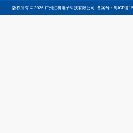
析仪
版权所有 © 2026 广州虹科电子科技有限公司
备案号：粤ICP备15