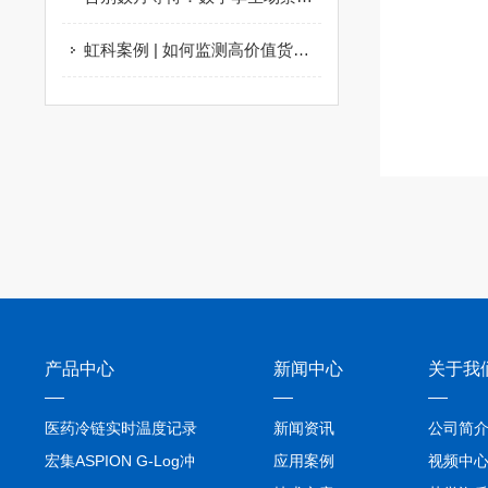
虹科案例 | 如何监测高价值货物在物流运输过程中受到的振动和冲击？全面保障货物安全
产品中心
新闻中心
关于我
医药冷链实时温度记录
新闻资讯
公司简
仪TIVE Solo 5G
宏集ASPION G-Log冲
应用案例
视频中