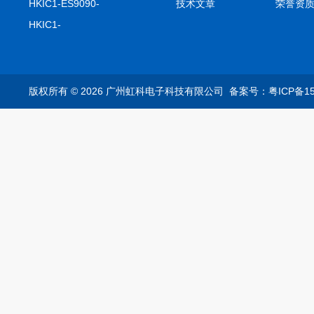
击记录仪
HKIC1-ES9090-
技术文章
荣誉资
setA100/1000base-T1
HKIC1-
转换器车载以太网分析
ES9090100/1000base-
仪
T1转换器车载以太网分
析仪
版权所有 © 2026 广州虹科电子科技有限公司
备案号：粤ICP备15