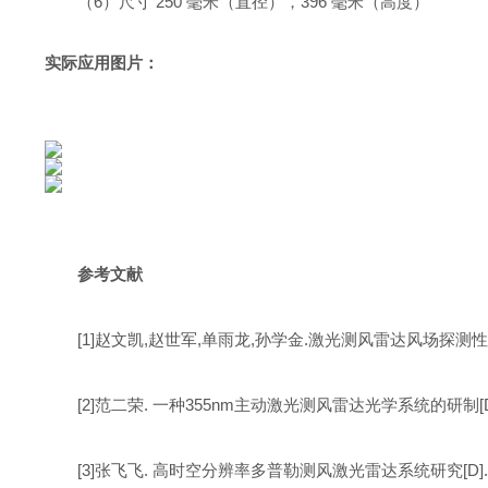
（6）尺寸 250 毫米（直径），396 毫米（高度）
实际应用图片：
参考文献
[1]赵文凯,赵世军,单雨龙,孙学金.激光测风雷达风场探测性能评
[2]范二荣. 一种355nm主动激光测风雷达光学系统的研制[D]
[3]张飞飞. 高时空分辨率多普勒测风激光雷达系统研究[D].