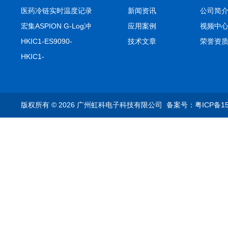
医药冷链实时温度记录
新闻资讯
公司简
仪TIVE Solo 5G
宏集ASPION G-Log冲
应用案例
视频中
击记录仪
HKIC1-ES9090-
技术文章
荣誉资
setA100/1000base-T1
HKIC1-
转换器车载以太网分析
ES9090100/1000base-
仪
T1转换器车载以太网分
析仪
版权所有 © 2026 广州虹科电子科技有限公司
备案号：粤ICP备15