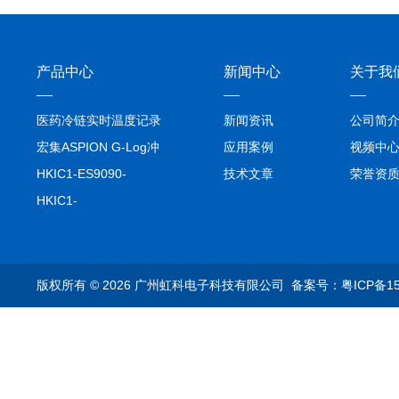
产品中心
新闻中心
关于我
医药冷链实时温度记录
新闻资讯
公司简
仪TIVE Solo 5G
宏集ASPION G-Log冲
应用案例
视频中
击记录仪
HKIC1-ES9090-
技术文章
荣誉资
setA100/1000base-T1
HKIC1-
转换器车载以太网分析
ES9090100/1000base-
仪
T1转换器车载以太网分
析仪
版权所有 © 2026 广州虹科电子科技有限公司
备案号：粤ICP备15