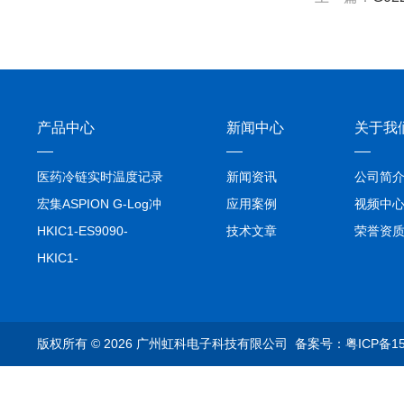
产品中心
新闻中心
关于我
医药冷链实时温度记录
新闻资讯
公司简
仪TIVE Solo 5G
宏集ASPION G-Log冲
应用案例
视频中
击记录仪
HKIC1-ES9090-
技术文章
荣誉资
setA100/1000base-T1
HKIC1-
转换器车载以太网分析
ES9090100/1000base-
仪
T1转换器车载以太网分
析仪
版权所有 © 2026 广州虹科电子科技有限公司
备案号：粤ICP备15