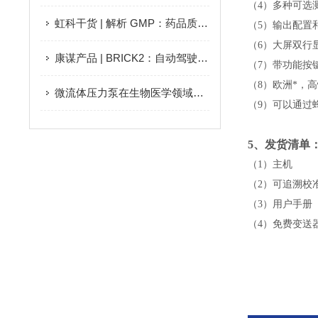
（4）多种可选测
虹科干货 | 解析 GMP：药品质量保障的基石
（5）输出配置
（6）大屏双行
康谋产品 | BRICK2：自动驾驶测量平台
（7）带功能按
（8）欧洲*，
微流体压力泵在生物医学领域的应用有哪些？
（9）可以通过
5
、发货清单
（1）主机
（2）可追溯校
（3）用户手册
（4）免费变送器配