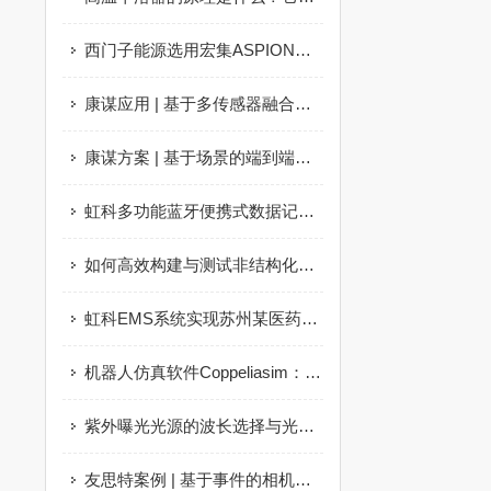
西门子能源选用宏集ASPION冲击记录仪监测物流运输
康谋应用 | 基于多传感器融合的海洋数据采集系统
康谋方案 | 基于场景的端到端硬件在环（HiL）测试智能解决方案
虹科多功能蓝牙便携式数据记录仪——通过实时连接实现良好数据记录体验
如何高效构建与测试非结构化道路场景？
虹科EMS系统实现苏州某医药仓库温湿度自动监测100% GxP合规
机器人仿真软件Coppeliasim：简介、下载、安装和运行
紫外曝光光源的波长选择与光源功率对曝光效果的影响？
友思特案例 | 基于事件的相机优化科学和工业领域的流量分析