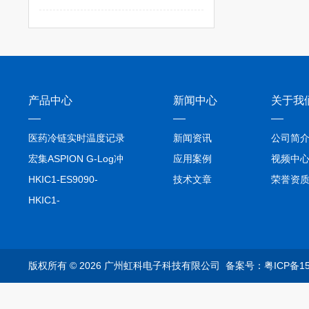
产品中心
新闻中心
关于我
医药冷链实时温度记录
新闻资讯
公司简
仪TIVE Solo 5G
宏集ASPION G-Log冲
应用案例
视频中
击记录仪
HKIC1-ES9090-
技术文章
荣誉资
setA100/1000base-T1
HKIC1-
转换器车载以太网分析
ES9090100/1000base-
仪
T1转换器车载以太网分
析仪
版权所有 © 2026 广州虹科电子科技有限公司
备案号：粤ICP备15