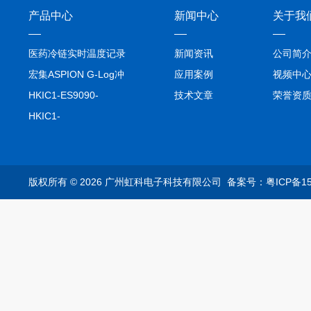
产品中心
新闻中心
关于我
医药冷链实时温度记录
新闻资讯
公司简
仪TIVE Solo 5G
宏集ASPION G-Log冲
应用案例
视频中
击记录仪
HKIC1-ES9090-
技术文章
荣誉资
setA100/1000base-T1
HKIC1-
转换器车载以太网分析
ES9090100/1000base-
仪
T1转换器车载以太网分
析仪
版权所有 © 2026 广州虹科电子科技有限公司
备案号：粤ICP备15