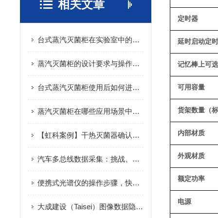
相关文章
定时器
台式蒸汽灭菌柜在实验室中的重要性
延时启动定
蒸汽灭菌柜的设计要求与操作规范
记忆棒上可
台式蒸汽灭菌柜使用后如何进行清洁和维护？
可用容量
货架数量（
蒸汽灭菌柜在哪些应用场景中最为常见？
内部材质
【虹科案例】干热灭菌器确认和去热源工艺验证
外观材质
汽车多总线数据采集：挑战、架构与同步策略全解析
额定功率
便携式光谱仪的操作步骤，快来学习下吧
电源
大成建设（Taisei）图像数据隐私保护与AI开发协同案例解析