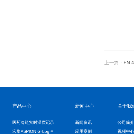
上一篇：
FN 
产品中心
新闻中心
关于我
医药冷链实时温度记录
新闻资讯
公司简
仪TIVE Solo 5G
宏集ASPION G-Log冲
应用案例
视频中