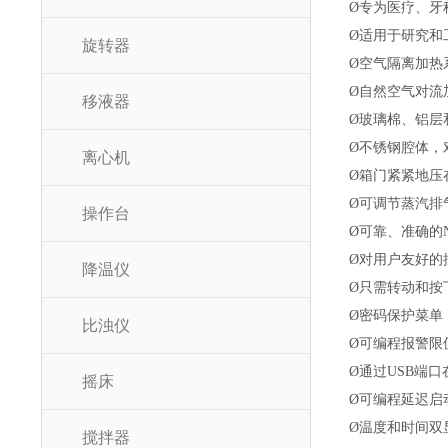
Ø
专为医疗、牙
Ø
适用于研究和
旋转器
Ø
空气隔离加热
Ø
自然空气对流
移液器
Ø
玻璃棉、铝层
Ø
不锈钢腔体，
离心机
Ø
箱门紧紧地压
Ø
可调节蒸汽排
操作台
Ø
可靠、准确的
Ø
对用户友好的
降温仪
Ø
只需转动和按
Ø
密码保护菜单
比浊仪
Ø
可编程报警限
Ø
通过
USB端
摇床
Ø
可编程延迟启
Ø
温度和时间双
搅拌器