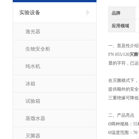
实验设备
品牌
应用领域
激光器
一、普及性介绍
生物安全柜
FN 055/120
灭菌
显
的字符，已运
纯水机
在灭菌模式下，
冰箱
提供额外的安全
三重绝缘可降低
试验箱
二、产品亮点
蒸馏水器
Ø
两种规格：
55
Ø
温度范围：
70
灭菌器