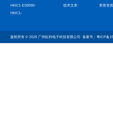
击记录仪
HKIC1-ES9090-
技术文章
荣誉资
setA100/1000base-T1
HKIC1-
转换器车载以太网分析
ES9090100/1000base-
仪
T1转换器车载以太网分
析仪
版权所有 © 2026 广州虹科电子科技有限公司
备案号：粤ICP备15