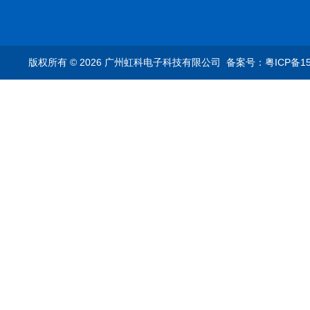
转换器车载以太网分析
ES9090100/1000base-
仪
T1转换器车载以太网分
析仪
版权所有 © 2026 广州虹科电子科技有限公司
备案号：粤ICP备15