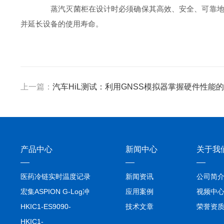
蒸汽灭菌柜在设计时必须确保其高效、安全、可靠地进
并延长设备的使用寿命。
上一篇：
汽车HiL测试：利用GNSS模拟器掌握硬件性能
产品中心
新闻中心
关于我
医药冷链实时温度记录
新闻资讯
公司简
仪TIVE Solo 5G
宏集ASPION G-Log冲
应用案例
视频中
击记录仪
HKIC1-ES9090-
技术文章
荣誉资
setA100/1000base-T1
HKIC1-