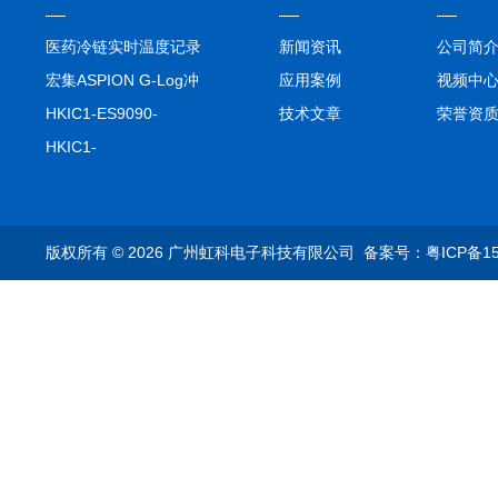
医药冷链实时温度记录
新闻资讯
公司简
仪TIVE Solo 5G
宏集ASPION G-Log冲
应用案例
视频中
击记录仪
HKIC1-ES9090-
技术文章
荣誉资
setA100/1000base-T1
HKIC1-
转换器车载以太网分析
ES9090100/1000base-
仪
T1转换器车载以太网分
析仪
版权所有 © 2026 广州虹科电子科技有限公司
备案号：粤ICP备15