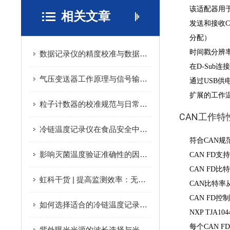
该适配器用于高速U
相关文章
发送和接收CA
分配）
时间戳分辨率
数据记录仪的精度校准与数据可靠性保障
在D-Sub
气压变送器工作原理与信号输出方式详解
通过USB供
扩展的工作温度范围
粒子计数器的校准规范与日常维护保养技巧
CAN工作特
冷链温度记录仪在食品安全中的关键作用
符合CAN规范 2
影响灭菌温度验证准确性的因素分析
CAN FD支持
CAN FD比特
虹科干货 | 提高监测效率：无线温度记录器的创新设计
CAN比特率从25
CAN FD控
如何选择适合的冷链温度记录仪：技术指南
NXP TJA1
每个CAN F
紫外曝光光源的波长选择与光源功率对曝光效果的影响？