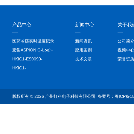
产品中心
新闻中心
关于我
医药冷链实时温度记录
新闻资讯
公司简
仪TIVE Solo 5G
宏集ASPION G-Log冲
应用案例
视频中
击记录仪
HKIC1-ES9090-
技术文章
荣誉资
setA100/1000base-T1
HKIC1-
转换器车载以太网分析
ES9090100/1000base-
仪
T1转换器车载以太网分
析仪
版权所有 © 2026 广州虹科电子科技有限公司
备案号：粤ICP备15