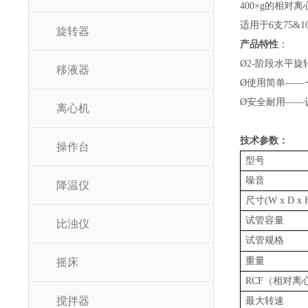
400×g的相
适用于
6支
75&1
旋转器
产品特性
：
Ø
2-阶段水平旋
移液器
Ø
使用简单
——
Ø
安全耐用
——
离心机
技术参数：
操作台
型号
噪音
降温仪
尺寸
(W x D x 
试管容量
比浊仪
试管规格
重量
摇床
R
CF
（相对离
搅拌器
最大转速