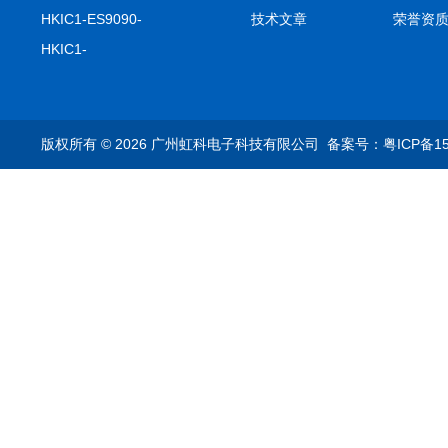
击记录仪
HKIC1-ES9090-
技术文章
荣誉资
setA100/1000base-T1
HKIC1-
转换器车载以太网分析
ES9090100/1000base-
仪
T1转换器车载以太网分
析仪
版权所有 © 2026 广州虹科电子科技有限公司
备案号：粤ICP备15