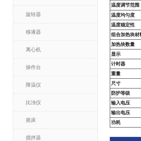
温度调节范围
旋转器
温度均匀度
温度稳定性
移液器
组合加热块材
加热块数量
离心机
显示
计时器
操作台
重量
尺寸
降温仪
防护等级
比浊仪
输入电压
输出电压
摇床
功耗
搅拌器