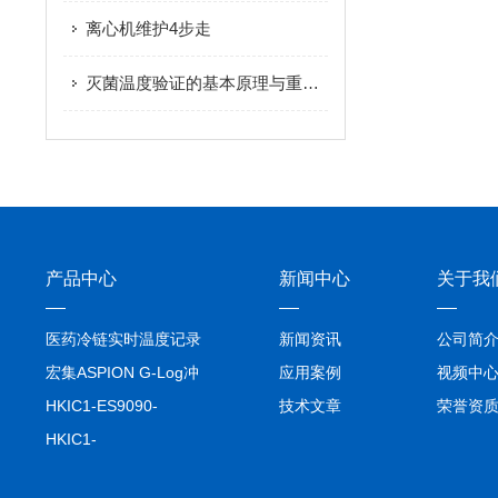
离心机维护4步走
灭菌温度验证的基本原理与重要性
产品中心
新闻中心
关于我
医药冷链实时温度记录
新闻资讯
公司简
仪TIVE Solo 5G
宏集ASPION G-Log冲
应用案例
视频中
击记录仪
HKIC1-ES9090-
技术文章
荣誉资
setA100/1000base-T1
HKIC1-
转换器车载以太网分析
ES9090100/1000base-