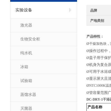
实验设备
品牌
产地类别
激光器
产品特性：
生物安全柜
Ø
干燥加热块，
Ø
操作过程中
纯水机
Ø
盖子用于保
Ø
机身为复合
冰箱
Ø
可用于水浴
Ø
显示屏大且
试验箱
Ø
NTC1000K
温
Ø
管容量范围
蒸馏水器
DC-DRY-1
干浴
产品名称
灭菌器