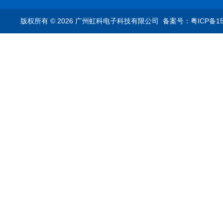
仪
T1转换器车载以太网分
析仪
版权所有 © 2026 广州虹科电子科技有限公司
备案号：粤ICP备15