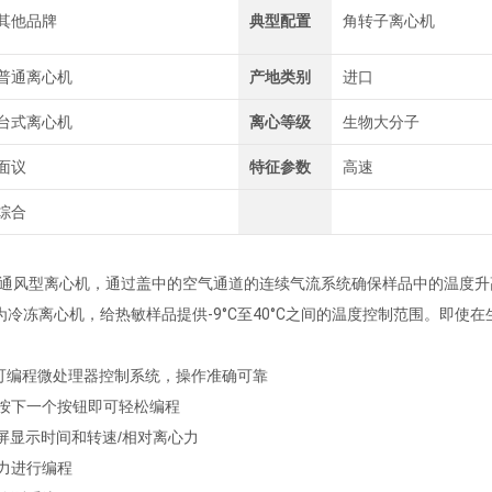
其他品牌
典型配置
角转子离心机
普通离心机
产地类别
进口
台式离心机
离心等级
生物大分子
面议
特征参数
高速
综合
00为通风型离心机，通过盖中的空气通道的连续气流系统确保样品中的温度
00R为冷冻离心机，给热敏样品提供-9°C至40°C之间的温度控制范围。即
e™可编程微处理器控制系统，操作准确可靠
按下一个按钮即可轻松编程
示屏显示时间和转速/相对离心力
力进行编程