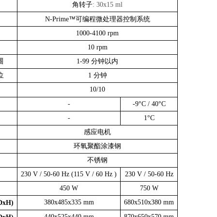
角转子
: 30x15 ml
™
N-Prime
可编程微处理器控制系统
1000-4100 rpm
10 rpm
围
1-99
分钟以内
位
1
分钟
10/10
-
-9°C / 40°C
-
1°C
感应电机
环氧聚酯涂漆钢
不锈钢
230 V / 50-60 Hz (115 V / 60 Hz )
230 V / 50-60 Hz
450 W
750 W
380x485x335 mm
680x510x380 mm
DxH)
440x525x440 mm
870x650x570 mm