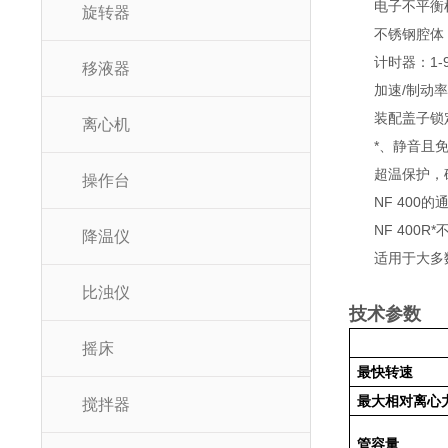
电子不平衡
旋转器
不锈钢腔体
计时器：1-
移液器
加速/制动率：
装配盖子锁
离心机
*、静音且
超温保护，
操作台
NF 40
NF 400
降温仪
适用于大多
比浊仪
技术参数
摇床
最快转速
最大相对离心
搅拌器
管容量