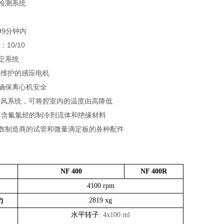
检测系统
99分钟内
10/10
定系统
免维护的感应电机
确保离心机安全
0的通风系统，可将腔室内的温度由高降低
R*不含氟氯烃的制冷剂流体和绝缘材料
数制造商的试管和微量滴定板的各种配件
NF 400
NF 400R
4100 rpm
力
2819 xg
水平转子
: 4x100 ml