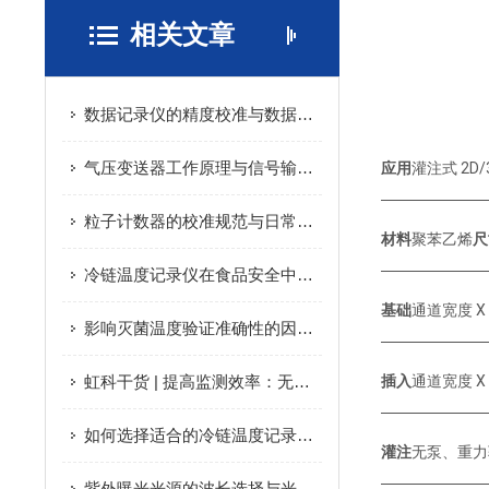
相关文章
数据记录仪的精度校准与数据可靠性保障
气压变送器工作原理与信号输出方式详解
应用
灌注式 2D
粒子计数器的校准规范与日常维护保养技巧
材料
聚苯乙烯
尺
冷链温度记录仪在食品安全中的关键作用
基础
通道宽度 X
影响灭菌温度验证准确性的因素分析
虹科干货 | 提高监测效率：无线温度记录器的创新设计
插入
通道宽度 X
如何选择适合的冷链温度记录仪：技术指南
灌注
无泵、重力
紫外曝光光源的波长选择与光源功率对曝光效果的影响？