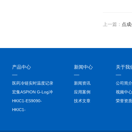
上一篇：
点成
产品中心
新闻中心
关于我
医药冷链实时温度记录
新闻资讯
公司简
仪TIVE Solo 5G
宏集ASPION G-Log冲
应用案例
视频中
击记录仪
HKIC1-ES9090-
技术文章
荣誉资
setA100/1000base-T1
HKIC1-
转换器车载以太网分析
ES9090100/1000base-
仪
T1转换器车载以太网分