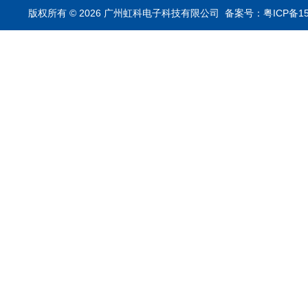
析仪
版权所有 © 2026 广州虹科电子科技有限公司
备案号：粤ICP备15