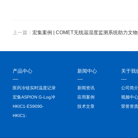
上一篇：
宏集案例 | COMET无线温湿度监测系统助力文
产品中心
新闻中心
关于我
医药冷链实时温度记录
新闻资讯
公司简
仪TIVE Solo 5G
宏集ASPION G-Log冲
应用案例
视频中
击记录仪
HKIC1-ES9090-
技术文章
荣誉资
setA100/1000base-T1
HKIC1-
转换器车载以太网分析
ES9090100/1000base-
仪
T1转换器车载以太网分