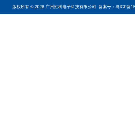
析仪
版权所有 © 2026 广州虹科电子科技有限公司
备案号：粤ICP备15