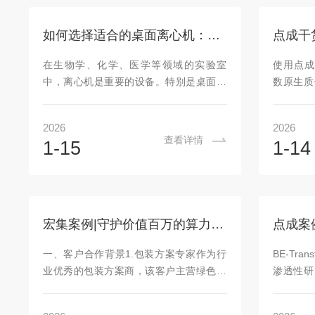
的市场竞争力。本文将深入探讨温度监测
通量分析
系统的关键功能、不同类型传感器的选
一种成本
如何选择适合的桌面离心机：指南与建议
择、以及湿度测量技术的应用，帮助企业
胞。由于
在复杂的供应链环境中做出明智的选择。
对牛奶中
在生物学、化学、医学等领域的实验室
使用点成
一、温度监测系统的关键功能一个有效的
解决这个问
中，离心机是重要的设备。特别是桌面离
数原生质
温度监测系统通常...
心机，以其体积小、操作简便等特点，广
细胞计数
泛应用于细胞分离、血液处理、酶反应及
评估、双
2026
2026
样品沉淀等多种实验。选择合适的类型，
是通过酶
查看详情
1-15
1-14
对于提高实验效率和确保实验结果的准确
细胞。这
性至关重要。本文将从多个方面介绍如何
独特特性
选择适合的桌面离心机，为实验室研究提
能工具。
供有力支持。一、明确实验需求在选择之
植物细胞
前，首先要明确实验的具体需求，包括样
活力评估
宏集案例|守护价值百万的算力核心：AI服务器跨洋运输如何实现全程透明化？
品类型、离心目的以及所需的转速和离心
植株，
力等。1、样品类型：根据实验需要处理的
估。点成
一、客户合作背景1.包装方案专家作为行
BE-Tr
样品类型(如血液、细胞悬液、蛋白质溶液
不同颜色的
业优秀的包装方案商，该客户主营绿色环
渗透性研
等)，选择...
保材料GreenFoam及高可靠性包装设计。
性对于评
面对精密且昂贵的AI服务器，传统的物理
上皮组织