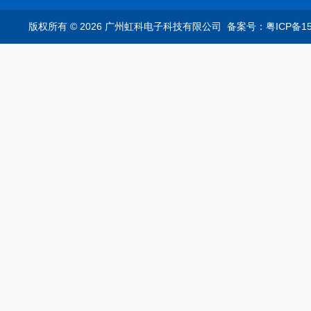
仪
T1转换器车载以太网分
析仪
版权所有 © 2026 广州虹科电子科技有限公司
备案号：粤ICP备15