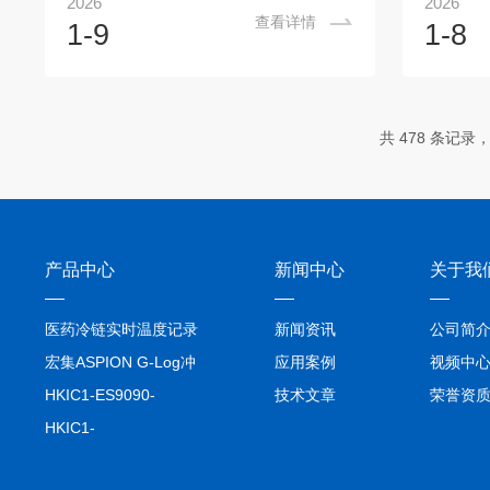
2026
2026
防护很难满足市场需求，“数据驱动的运输
组织屏障
查看详情
1-9
1-8
安全”成为了新的行业需求。GreenFoam
果。因此
包装1.算力优秀企业的高标要求某优秀服
在毒理学
务器代工企业（ODM）受托为优秀的AI芯
键。器官
片公司生产核心服务器。单批次货物价值
模型方面
共 478 条记录，
连城，从工厂到美国终端客户现场，路途
芯片的小
遥远、环境复杂。AI服务器该代工厂最终
的培养和
选择委托上文提到的包装方案商，对其运
Trans
往美国的AI服务器...
界面(ALI
产品中心
新闻中心
关于我
医药冷链实时温度记录
新闻资讯
公司简
仪TIVE Solo 5G
宏集ASPION G-Log冲
应用案例
视频中
击记录仪
HKIC1-ES9090-
技术文章
荣誉资
setA100/1000base-T1
HKIC1-
转换器车载以太网分析
ES9090100/1000base-