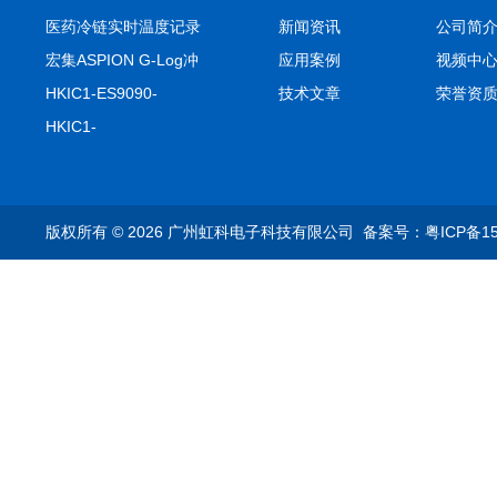
医药冷链实时温度记录
新闻资讯
公司简
仪TIVE Solo 5G
宏集ASPION G-Log冲
应用案例
视频中
击记录仪
HKIC1-ES9090-
技术文章
荣誉资
setA100/1000base-T1
HKIC1-
转换器车载以太网分析
ES9090100/1000base-
仪
T1转换器车载以太网分
析仪
版权所有 © 2026 广州虹科电子科技有限公司
备案号：粤ICP备15