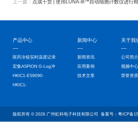
上一篇：
点成干货 | 使用LUNA-III™自动细胞计数仪进
产品中心
新闻中心
关于我
医药冷链实时温度记录
新闻资讯
公司简
仪TIVE Solo 5G
宏集ASPION G-Log冲
应用案例
视频中
击记录仪
HKIC1-ES9090-
技术文章
荣誉资
setA100/1000base-T1
HKIC1-
转换器车载以太网分析
ES9090100/1000base-
仪
T1转换器车载以太网分
析仪
版权所有 © 2026 广州虹科电子科技有限公司
备案号：粤ICP备15