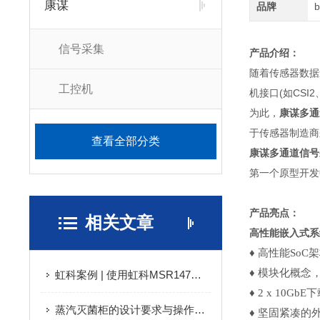
康谋
品牌
信号采集
产品介绍：
随着传感器数据速
工控机
机接口(如CSI
为此，
康谋多通
于传感器制造商
查看全部分类
康谋多通道信号
第一个原型开发
产品亮点：
相关文章
高性能嵌入式系
♦ 高性能SoC
♦ 模块化概念
虹科案例 | 使用虹科MSR147WD测试自行车背包的热生理舒适性
♦ 2 x 10Gb
蒸汽灭菌柜的设计要求与操作规范
♦ 坚固紧凑的