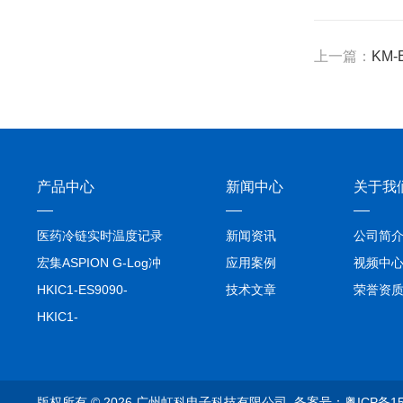
上一篇：
KM-
产品中心
新闻中心
关于我
医药冷链实时温度记录
新闻资讯
公司简
仪TIVE Solo 5G
宏集ASPION G-Log冲
应用案例
视频中
击记录仪
HKIC1-ES9090-
技术文章
荣誉资
setA100/1000base-T1
HKIC1-
转换器车载以太网分析
ES9090100/1000base-
仪
T1转换器车载以太网分
析仪
版权所有 © 2026 广州虹科电子科技有限公司
备案号：粤ICP备15