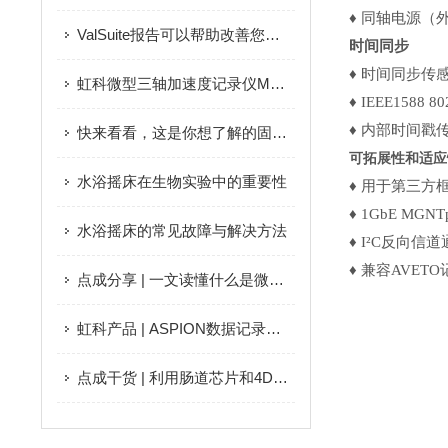
♦ 同轴电源（
ValSuite报告可以帮助改善您的验证过程的6种方式
时间同步
♦ 时间同步传
虹科微型三轴加速度记录仪MSR165用于传感器的故障诊断
♦ IEEE1588 
♦ 内部时间戳
快来看看，这是你想了解的固态光源吗？
可拓展性和适应
水浴摇床在生物实验中的重要性
♦ 用于第三方
♦ 1GbE MG
水浴摇床的常见故障与解决方法
♦ I²C反向信
♦ 兼容AVET
点成分享 | 一文读懂什么是微流控芯片
虹科产品 | ASPION数据记录器：分析运输过程中的碰撞、冲击和振动
点成干货 | 利用肠道芯片和4D成像了解病原体入侵