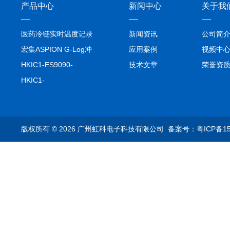
产品中心
新闻中心
关于我
医药冷链实时温度记录
新闻资讯
公司简
仪TIVE Solo 5G
宏集ASPION G-Log冲
应用案例
视频中
击记录仪
HKIC1-ES9090-
技术文章
荣誉资
setA100/1000base-T1
HKIC1-
转换器车载以太网分析
ES9090100/1000base-
仪
T1转换器车载以太网分
析仪
版权所有 © 2026 广州虹科电子科技有限公司
备案号：粤ICP备15