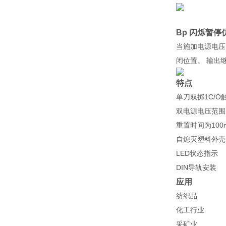
Bp 闪烁暂停
当施加电源电压 
闭位置。 输出继
特点
单刀双掷1C/O
双电源电压范围为1
重置时间为100
自熄灭塑料外壳
LED状态指示
DIN导轨安装
应用
纺织品
化工行业
采矿业