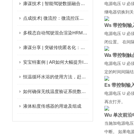
康谋技术 | 智能驾驶数据融合的时间同步关键技术
电源电压 U 必
继电器切换到关
点成技术| 微流控：微流控压力驱动流动控制解析
Ws 带控制
多模态自动驾驶混合渲染HRMAD：将NeRF和3DGS进行感知验证和端到端AD测试
电源电压 U 必
闭位置。 在间
康谋分享 | 突破传统匿名化：先进技术解锁数据价值新维度
Wa 带控制
安宝特案例 | AR如何大幅提升IC封装厂检测效率？
电源电压 U 
定的时间间隔结
恒温循环水浴的使用方法，赶快来学习一下吧！
Es 带控制
如何确保无线温度验证系统数据的准确性和可靠性？
电源电压 U 必
再次打开。
液体粘度传感器的用途及组成
Wu 单次前
当施加电源电压
中断。 如果电