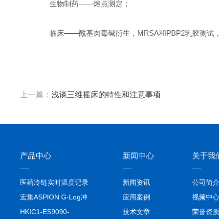
生物制药——熔点测定；
临床——酰基肉毒碱衍生，MRSA和PBP2乳胶测试
上一篇：
浅谈三维摇床的特性和注意事项
产品中心
新闻中心
关于我
医药冷链实时温度记录
新闻资讯
公司简
仪TIVE Solo 5G
宏集ASPION G-Log冲
应用案例
视频中
击记录仪
HKIC1-ES9090-
技术文章
荣誉资