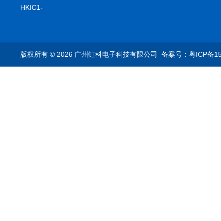
setA100/1000base-T1
HKIC1-
转换器车载以太网分析
ES9090100/1000base-
仪
T1转换器车载以太网分
析仪
版权所有 © 2026 广州虹科电子科技有限公司
备案号：粤ICP备15