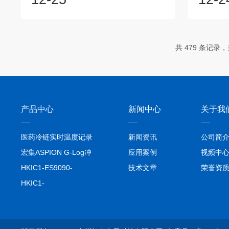
相位，从而实现对激光束数量、位置和强
对于原始
度的精确控制。这种功能对于量子研究中
供应商（
的原子操控、量子计算等领域具有重要意
护数据处
义。一、引言任意波形发生器(AWG)是量
素。数据
共 479 条记录，当
子研究中可用的*和灵活的信号源之一。
车所产生
AWG可以在发生器的带宽和波形内存长度
题背景在
内生成几乎无限数量的波形。一旦拥有了
系统（A
AWG，就需要将其填充有...
建鲁棒的
产品中心
新闻中心
关于我
医药冷链实时温度记录
新闻资讯
公司简
仪TIVE Solo 5G
宏集ASPION G-Log冲
应用案例
视频中
击记录仪
HKIC1-ES9090-
技术文章
荣誉资
setA100/1000base-T1
HKIC1-
转换器车载以太网分析
ES9090100/1000base-
仪
T1转换器车载以太网分