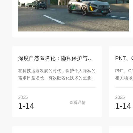
深度自然匿名化：隐私保护与视觉完整性并存的未来！
在科技迅速发展的时代，保护个人隐私的
PNT、
需求日益增长，有效匿名化技术的重要性
相关领域
不容忽视。无论是针对敏感的图像、视
用到，且
频，还是数据，在隐私保护与保持视觉完
换使用。
2025
2025
整性之间取得平衡至关重要。虽然模糊化
PNT性
查看详情
1-14
1-14
一直是匿名化的常用选择，但一种更复
试。我们
杂、更*的方法——深度自然匿名化
块，也会
（DNAT）——已经成为一种更优的替代方
之间是有
案。一、深度自然匿名化（DNAT）的优势
展与越发