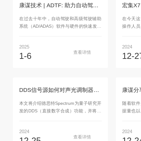
1、保留上下文信息（1）模糊技术的局
做以清晰
康谋技术 | ADTF: 助力自动驾驶系统开发的*工具箱！
限：模糊处理的主要缺点之一是上下文信
是Globa
息的丢失。当图像或视频严重模糊时，当
统）的缩
在过去十年中，自动驾驶和高级驾驶辅助
在今天这
图像或视频被严重模糊化时，重要的视觉
位导航系..
系统（AD/ADAS）软件与硬件的快速发展
操作人员
线索和细节可...
对多传感器数据采集的设计需求提出了更
高。如何
高的要求。然而，目前仍缺乏能够高质量
提供灵活
2025
2024
集成多传感器数据采集的解决方案。康谋
转型过程
查看详情
1-6
12-2
ADTF正是应运而生，它提供了一个广受认
的X7与
可和广泛引用的软件框架，包含模块化的
列，正是
标准化应用程序和工具，旨在为ADAS功能
性能和创
的开发提供一站式体验。一、ADTF的关键
操作的新
之处！无论是奥迪、大众、宝马还是梅赛
工业现场
DDS信号源如何对声光调制器AOM或偏转器AOD进行控制
德斯-奔驰：他们都依赖我们不断发展的
采用先进
ADTF来开发智能驾驶辅助解决方案，直至
和精确的
本文将介绍德思特Spectrum为量子研究开
随着软件
实现自动驾驶的目标。从新功...
作人员不
发的DDS（直接数字合成）功能，并将其
据量也以
应用于声光调制器/偏转器（AOM/AOD）
包含广泛
的控制。DDS功能能够直接生成多载波信
数据、诊
2024
2024
号，每个载波都具有精确的频率、幅度和
处理这些
查看详情
12-25
12-2