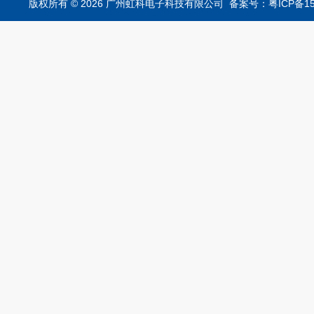
析仪
版权所有 © 2026 广州虹科电子科技有限公司
备案号：粤ICP备15