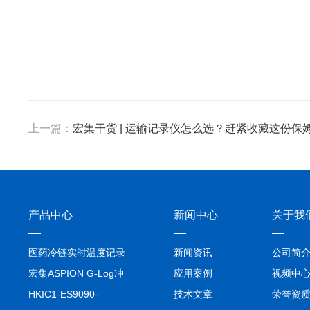
上一篇：
宏集干货 | 运输记录仪怎么选？赶紧收藏这份保
产品中心
新闻中心
关于我
医药冷链实时温度记录
新闻资讯
公司简
仪TIVE Solo 5G
宏集ASPION G-Log冲
应用案例
视频中
击记录仪
HKIC1-ES9090-
技术文章
荣誉资