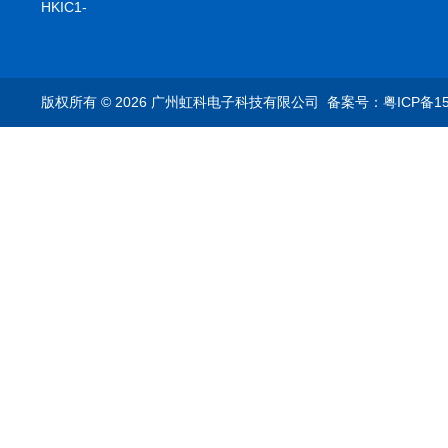
setA100/1000base-T1
HKIC1-
转换器车载以太网分析
ES9090100/1000base-
仪
T1转换器车载以太网分
析仪
版权所有 © 2026 广州虹科电子科技有限公司
备案号：粤ICP备15