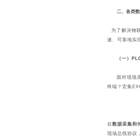
二、各类数
为了解决物
速、可靠地实
（一）
P
面对现场
终端？宏集EX
在
数据采集和
现场总线协议