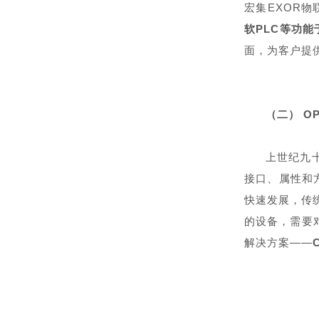
宏集
EXOR物
软
PLC等功能
面，为客户提
（二）
O
上世纪九
接口、属性和
快速发展，传
的设备，需要
解决方案——