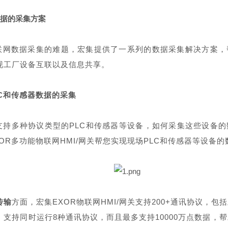
据的采集方案
联网数据采集的难题，宏集提供了一系列的数据采集解决方案，
现工厂设备互联以及信息共享。
LC和传感器数据的采集
支持多种协议类型的
PLC和传感器等设备，如何采集这些设备
OR多功能物联网HMI/网关帮您实现现场PLC和传感器等设备
传输
方面，宏集
EXOR物联网HMI/网关支持200+通讯协议，包
，支持同时运行8种通讯协议，而且最多支持10000万点数据，