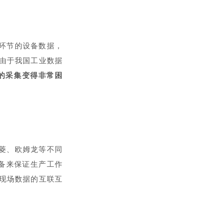
环节的设备数据，
由于我国工业数据
的采集变得非常困
菱、欧姆龙等不同
器设备来保证生产工作
现场数据的互联互