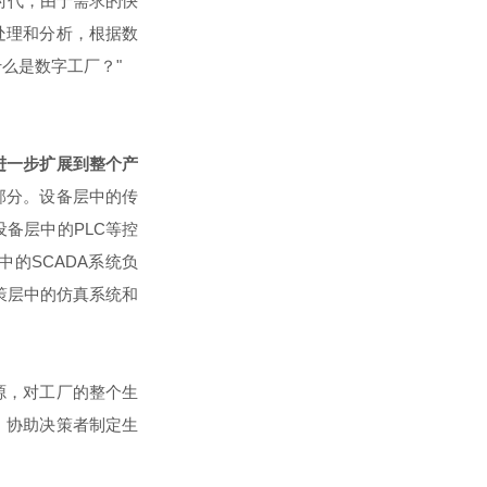
时代，由于需求的快
处理和分析，根据数
什么是数字工厂？
"
进一步扩展到整个产
部分。设备层中的传
设备层中的
PLC
等控
中的
SCADA
系统负
策层中的仿真系统和
源，对工厂的整个生
，协助决策者制定生