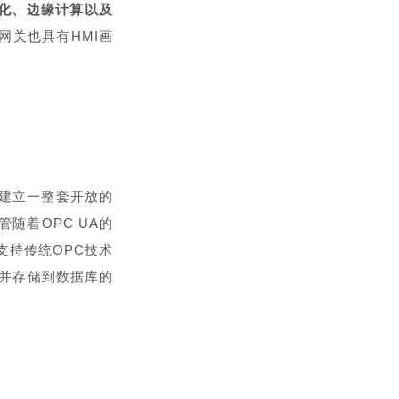
化、边缘计算以及
网关也具有HMI画
讯建立一整套开放的
随着OPC UA的
支持传统OPC技术
据并存储到数据库的