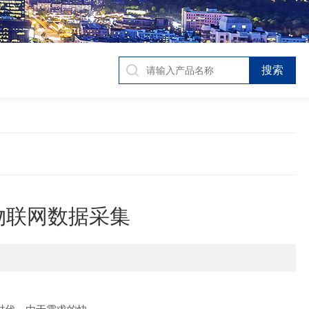
物联网数据采集