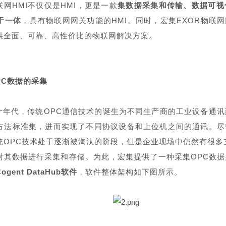
联网HMI不仅仅是HMI，更是一款
集数据采集和传输、数据可视
于一体
，具有物联网网关功能的
HMI。同时，宏集EXOR物联网
供全面、可靠、高性价比的物联网解决方案。
PC数据的采集
十年代，传统
OPC通信技术的诞生为不同生产商的工业设备通
方法标准集，进而实现了不同协议设备和上位机之间的通讯。尽管
统OPC技术处于逐渐被淘汰的阶段，但是企业现场中仍然有很多
对其数据进行采集和存储。为此，宏集提供了一种采集OPC数
Cogent DataHub软件
，软件整体架构如下图所示。