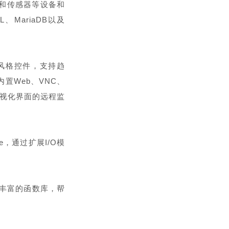
C和传感器等设备和
、MariaDB以及
现代风格控件，支持趋
置Web、VNC、
可视化界面的远程监
me，通过扩展I/O模
预置丰富的函数库，帮