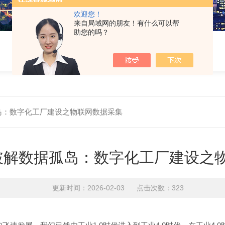
欢迎您！
来自局域网的朋友！有什么可以帮
助您的吗？
孤岛：数字化工厂建设之物联网数据采集
 破解数据孤岛：数字化工厂建设之
更新时间：2026-02-03 点击次数：323