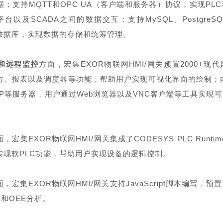
；支持MQTT和OPC UA（客户端和服务器）协议，实现PL
台以及SCADA之间的数据交互；支持MySQL、PostgreSQL
的数据库，实现数据的存储和统筹管理。
和远程监控
方面，宏集
EXOR物联网HMI/网关预置2000+
方、报表以及调度器等功能，帮助用户实现可视化界面的绘制；内
MP等服务器，用户通过Web浏览器以及VNC客户端等工具实现
面，宏集
EXOR物联网HMI/网关集成了CODESYS PLC Runti
实现软PLC功能，帮助用户实现设备的逻辑控制。
面，宏集
EXOR物联网HMI/网关支持JavaScript脚本编写，
I和OEE分析。