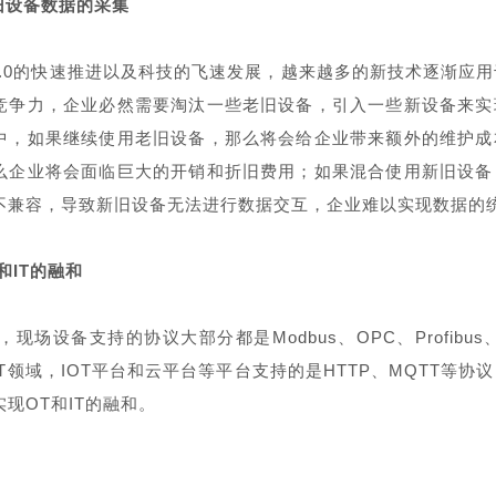
旧设备数据的采集
4.0的快速推进以及科技的飞速发展，越来越多的新技术逐渐应
竞争力，企业必然需要淘汰一些老旧设备，引入一些新设备来实
中，如果继续使用老旧设备，那么将会给企业带来额外的维护成
么企业将会面临巨大的开销和折旧费用；如果混合使用新旧设备
不兼容，导致新旧设备无法进行数据交互，企业难以实现数据的
和IT的融和
，现场设备支持的协议大部分都是Modbus、OPC、Profibus、
T领域，IOT平台和云平台等平台支持的是HTTP、MQTT等协
现OT和IT的融和。