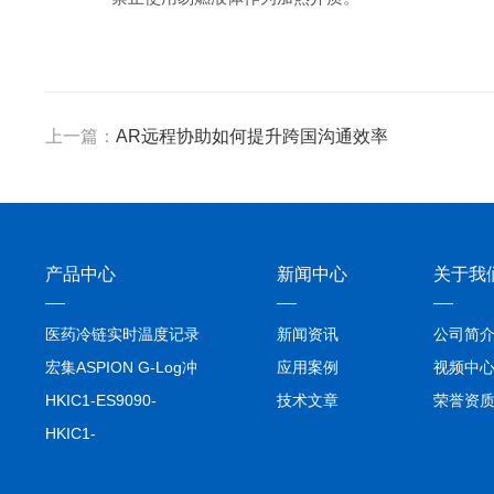
上一篇：
AR远程协助如何提升跨国沟通效率
产品中心
新闻中心
关于我
医药冷链实时温度记录
新闻资讯
公司简
仪TIVE Solo 5G
宏集ASPION G-Log冲
应用案例
视频中
击记录仪
HKIC1-ES9090-
技术文章
荣誉资
setA100/1000base-T1
HKIC1-
转换器车载以太网分析
ES9090100/1000base-