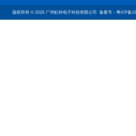
仪
T1转换器车载以太网分
析仪
版权所有 © 2026 广州虹科电子科技有限公司
备案号：粤ICP备15