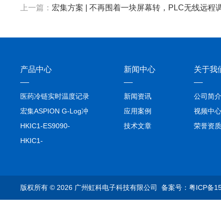
上一篇：
宏集方案 | 不再围着一块屏幕转，PLC无线远
产品中心
新闻中心
关于我
医药冷链实时温度记录
新闻资讯
公司简
仪TIVE Solo 5G
宏集ASPION G-Log冲
应用案例
视频中
击记录仪
HKIC1-ES9090-
技术文章
荣誉资
setA100/1000base-T1
HKIC1-
转换器车载以太网分析
ES9090100/1000base-
仪
T1转换器车载以太网分
析仪
版权所有 © 2026 广州虹科电子科技有限公司
备案号：粤ICP备15