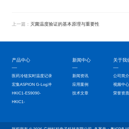
上一篇：
灭菌温度验证的基本原理与重要性
产品中心
新闻中心
关于我
医药冷链实时温度记录
新闻资讯
公司简
仪TIVE Solo 5G
宏集ASPION G-Log冲
应用案例
视频中
击记录仪
HKIC1-ES9090-
技术文章
荣誉资
setA100/1000base-T1
HKIC1-
转换器车载以太网分析
ES9090100/1000base-
仪
T1转换器车载以太网分
析仪