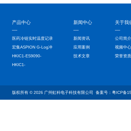
产品中心
新闻中心
关于我
医药冷链实时温度记录
新闻资讯
公司简
仪TIVE Solo 5G
宏集ASPION G-Log冲
应用案例
视频中
击记录仪
HKIC1-ES9090-
技术文章
荣誉资
setA100/1000base-T1
HKIC1-
转换器车载以太网分析
ES9090100/1000base-
仪
T1转换器车载以太网分
析仪
版权所有 © 2026 广州虹科电子科技有限公司
备案号：粤ICP备15