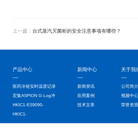
上一篇：
台式蒸汽灭菌柜的安全注意事项有哪些？
产品中心
新闻中心
关于我
医药冷链实时温度记录
新闻资讯
公司简
仪TIVE Solo 5G
宏集ASPION G-Log冲
应用案例
视频中
击记录仪
HKIC1-ES9090-
技术文章
荣誉资
setA100/1000base-T1
HKIC1-
转换器车载以太网分析
ES9090100/1000base-
仪
T1转换器车载以太网分