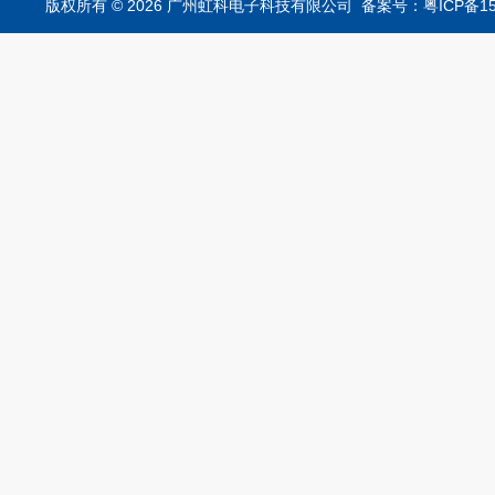
析仪
版权所有 © 2026 广州虹科电子科技有限公司
备案号：粤ICP备15