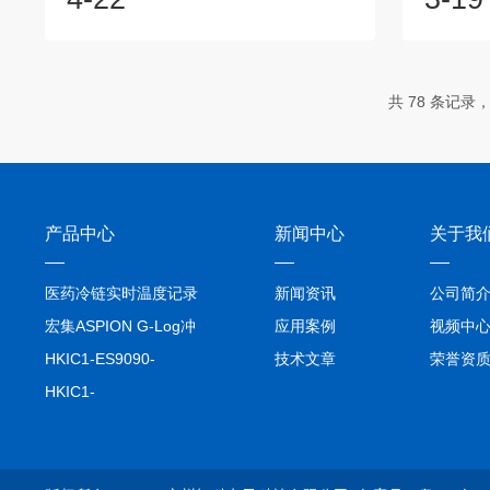
注其是否有损坏或老化的迹象，如亮度降
集，拥
低或颜色变化。灯面的清洁度则直接影响
录、验证
光源的发射效果，应定期使用柔软的湿布
能开发的
或吸尘器进行清洁，注意避免使用强烈的
的社区支
共 78 条记录，
清洁剂或让湿布过于湿润，以免损坏光
驰等汽车
源。其次，预热和软启动也是维护中的重
驶辅助解
要环节。在使用光源前，应给予适当的预
您做什么
热时间，并采用慢启动方法，这有助于光
实现小车
源的稳定工作，...
产品中心
新闻中心
关于我
医药冷链实时温度记录
新闻资讯
公司简
仪TIVE Solo 5G
宏集ASPION G-Log冲
应用案例
视频中
击记录仪
HKIC1-ES9090-
技术文章
荣誉资
setA100/1000base-T1
HKIC1-
转换器车载以太网分析
ES9090100/1000base-
仪
T1转换器车载以太网分