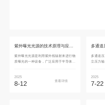
紫外曝光光源的技术原理与应用分析
紫外曝光光源是利用紫外线辐射来进行物
多通道压
质曝光的一种设备，广泛应用于半导体制
立压力输
造、光刻工艺、材料分析等领域。其核心
精准控
技术原理是通过产生特定波长的紫外线辐
质，满足
2025
2025
射，利用其光化学效应或光热效应来改变
参数调控
查看详情
8-12
7-22
材料的结构或性能。一、技术原理紫外曝
单通道泵
光光源通过激发气体放电或固态光源产生
显著提升
紫外线辐射。常见的光源有汞灯、氙灯、
度。以下
激光器以及LED紫外光源。其工作原理主
展趋势三