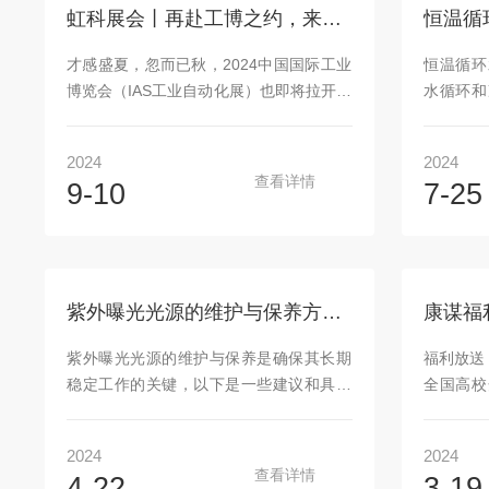
要包括以下几种：1、汞灯光源：汞灯是一
泵在工业生
虹科展会丨再赴工博之约，来看安宝特玩转自动化科技！
种常见的紫外线光源，其通过放电激发汞
行业：多组
蒸气产生紫外辐射。汞灯的发光谱宽，能
体系​​
才感盛夏，忽而已秋，2024中国国际工业
恒温循环
够覆盖近紫外和远紫外两个范围，因此非
过程中，
博览会（IAS工业自动化展）也即将拉开帷
水循环和
常适合用...
幕！IAS以装备制造为重点，以数字制造、
水温的稳
绿色制造、服务制造为特色，不仅成为了
常用的设
2024
2024
展示工业自动化领域突破性科技成果的重
它们的主
查看详情
9-10
7-25
要窗口，也是推动智能制造产业发展的关
和应用场
键平台。虹科电子科技有限公司作为一家
温循环水
高科技解决方案提供商，专注于工业制
水浴。通
造、汽车研发测试等领域。我们拥有超过
能够实现
70项知识产权，掌握着行业突破性的技术
布。而普
紫外曝光光源的维护与保养方法，确保其长期稳定工作
和创新力量，服务的客户超过8000家。同
调节器来
时，虹科已孵化出包括友思特（工业视觉
较低。2
紫外曝光光源的维护与保养是确保其长期
福利放送
检测）、宏集（工业物联网与工业测...
外，还具
稳定工作的关键，以下是一些建议和具体
全国高校
内的液体..
步骤：首先，定期检查。这包括对光源的
迈向创新
整体状况进行检查，特别是光源灯泡的状
开启无限
2024
2024
况和灯面的清洁度。对于灯泡，我们应关
ADTF
查看详情
4-22
3-19