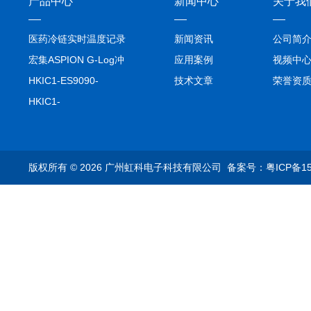
产品中心
新闻中心
关于我
医药冷链实时温度记录
新闻资讯
公司简
仪TIVE Solo 5G
宏集ASPION G-Log冲
应用案例
视频中
击记录仪
HKIC1-ES9090-
技术文章
荣誉资
setA100/1000base-T1
HKIC1-
转换器车载以太网分析
ES9090100/1000base-
仪
T1转换器车载以太网分
析仪
版权所有 © 2026 广州虹科电子科技有限公司
备案号：粤ICP备15