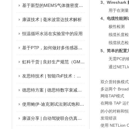
3、Wireshar
基于新型的MEMS气体微密度计的密度和浓度测量应用
用于在测量
4、电缆性能测
康谋技术 | 毫米波雷达技术解析
极性检测
恒温循环水浴在实验室中的应用
线缆长度检
线缆状态检
基于PTP，如何做好多传感器微秒级时间同步？
5、简单的配置
无需PC的物
虹科干货 | 良好生产规范（GMP）仓库温度监测指南
通过NETL
友思特技术 | 智能iToF技术：开启高性价比3D视觉新纪元
双介质转换模式
多达两个 Broa
德思特方案 | 德思特数字衰减器助力蜂窝设备通信稳定性测试
网络TAP模式
在网络 TAP 运
使用鲍伊-迪克测试法测试饱和蒸汽以确保适当灭菌消毒
的小的对称和恒
康谋分享 | 自动驾驶联合仿真——功能模型接口FMI（一）
发现错误
使用 NETLio