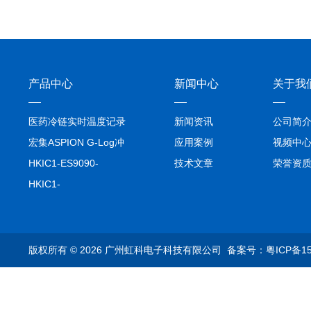
产品中心
新闻中心
关于我
医药冷链实时温度记录
新闻资讯
公司简
仪TIVE Solo 5G
宏集ASPION G-Log冲
应用案例
视频中
击记录仪
HKIC1-ES9090-
技术文章
荣誉资
setA100/1000base-T1
HKIC1-
转换器车载以太网分析
ES9090100/1000base-
仪
T1转换器车载以太网分
析仪
版权所有 © 2026 广州虹科电子科技有限公司
备案号：粤ICP备15