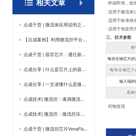
相关文章
·
即插即用，线
·
适用于微流体
·
适用于标准移
点成干货 | 微流体应用说明之藻酸盐微球生产简介
·
适用于免疫荧
三、技术参数
【点成案例】利用微流控平台探究剪切应力在黑色素瘤转移中的潜在功能
材
点成干货 | 器官芯片：通往新治疗方式的道路
每块生物芯片的
点成分享 | 什么是芯片上的器官？
每块生物芯片
输入端的
点成分享 | 一文读懂什么是微流控芯片
底材
点成技术| 微流控：液滴微流控应用说明
·
药物发现
点成技术| 微流控：微流控压力驱动流动控制解析
点成干货 | 微流控芯片VenaFlux在人体血管研究中的应用