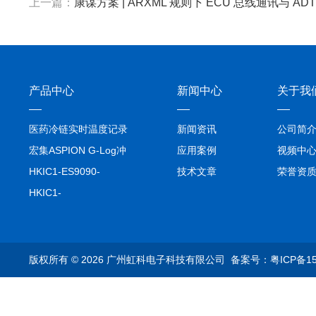
上一篇：
康谋方案 | ARXML 规则下 ECU 总线通讯与 AD
产品中心
新闻中心
关于我
医药冷链实时温度记录
新闻资讯
公司简
仪TIVE Solo 5G
宏集ASPION G-Log冲
应用案例
视频中
击记录仪
HKIC1-ES9090-
技术文章
荣誉资
setA100/1000base-T1
HKIC1-
转换器车载以太网分析
ES9090100/1000base-
仪
T1转换器车载以太网分
析仪
版权所有 © 2026 广州虹科电子科技有限公司
备案号：粤ICP备15