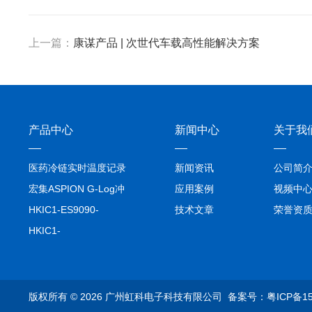
上一篇：
康谋产品 | 次世代车载高性能解决方案
产品中心
新闻中心
关于我
医药冷链实时温度记录
新闻资讯
公司简
仪TIVE Solo 5G
宏集ASPION G-Log冲
应用案例
视频中
击记录仪
HKIC1-ES9090-
技术文章
荣誉资
setA100/1000base-T1
HKIC1-
转换器车载以太网分析
ES9090100/1000base-
仪
T1转换器车载以太网分
析仪
版权所有 © 2026 广州虹科电子科技有限公司
备案号：粤ICP备15