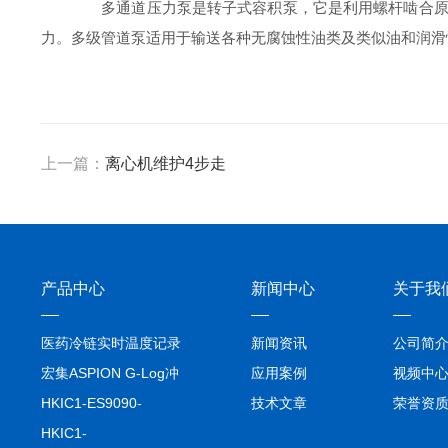
多通道压力泵是转子式容积泵，它是利用螺杆啮合原理
力。多级管道泵适用于输送各种无腐蚀性油类及类似油和润滑
上一篇：
离心机维护4步走
产品中心
新闻中心
关于我
医药冷链实时温度记录
新闻资讯
公司简
仪TIVE Solo 5G
宏集ASPION G-Log冲
应用案例
视频中
击记录仪
HKIC1-ES9090-
技术文章
荣誉资
setA100/1000base-T1
HKIC1-