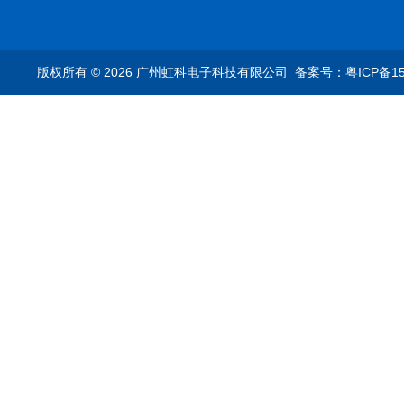
转换器车载以太网分析
ES9090100/1000base-
仪
T1转换器车载以太网分
析仪
版权所有 © 2026 广州虹科电子科技有限公司
备案号：粤ICP备15