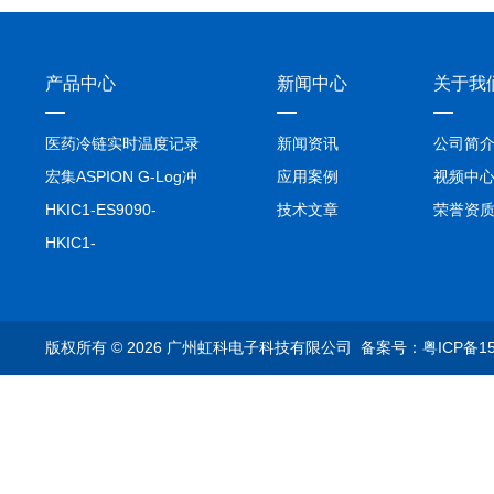
产品中心
新闻中心
关于我
医药冷链实时温度记录
新闻资讯
公司简
仪TIVE Solo 5G
宏集ASPION G-Log冲
应用案例
视频中
击记录仪
HKIC1-ES9090-
技术文章
荣誉资
setA100/1000base-T1
HKIC1-
转换器车载以太网分析
ES9090100/1000base-
仪
T1转换器车载以太网分
析仪
版权所有 © 2026 广州虹科电子科技有限公司
备案号：粤ICP备15