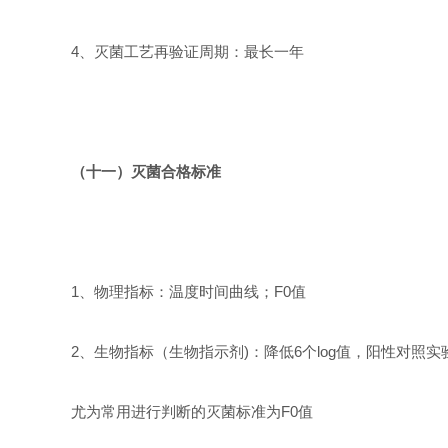
4
、灭菌工艺再验证周期：最长一年
（十一）灭菌合格标准
1
、物理指标：温度时间曲线；
F0
值
2
、生物指标（生物指示剂
)
：降低
6
个
log
值，阳性对照实
尤为常用进行判断的灭菌标准为
F0
值