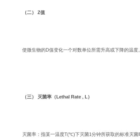
（二）
Z
值
使微生物的
D
值变化一个对数单位所需升高或下降的温度
（三） 灭菌率（
Lethal Rate , L
）
灭菌率：指某一温度
T(℃)
下灭菌
1
分钟所获取的标准灭菌