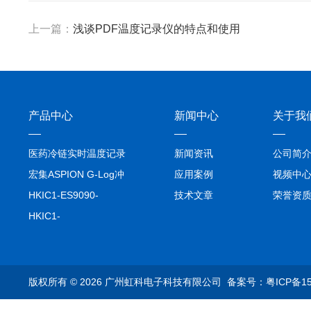
上一篇：
浅谈PDF温度记录仪的特点和使用
产品中心
新闻中心
关于我
医药冷链实时温度记录
新闻资讯
公司简
仪TIVE Solo 5G
宏集ASPION G-Log冲
应用案例
视频中
击记录仪
HKIC1-ES9090-
技术文章
荣誉资
setA100/1000base-T1
HKIC1-
转换器车载以太网分析
ES9090100/1000base-
仪
T1转换器车载以太网分
析仪
版权所有 © 2026 广州虹科电子科技有限公司
备案号：粤ICP备15