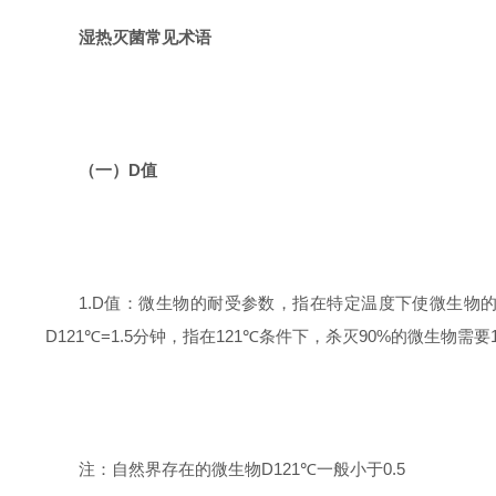
湿热灭菌常见术语
（一）
D
值
1.D
值：微生物的耐受参数，指在特定温度下使微生物
D121℃=1.5
分钟，指在
121℃
条件下，杀灭
90%
的微生物需要
注：自然界存在的微生物
D121℃
一般小于
0.5