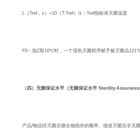
L
（
Tref
，
z
）
=10
（
T-Tref
）
/z
；
Tref
指标准灭菌温度
F0
：指
Z
取
10℃
时，一个湿热灭菌程序赋予被灭菌品
121
（四）无菌保证水平（无菌保证水平
Sterility Assuranc
产品
/
物品经灭菌后微生物残存的概率。描述灭菌后非无