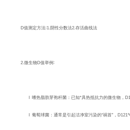
D
值测定方法
∶1.
阴性分数法
2.
存活曲线法
2.
微生物
D
值举例
∶
l
嗜热脂肪芽孢杆菌：已知*具热抵抗力的微生物，
D
l
葡萄球菌：通常是引起洁净室污染的“祸首”，
D121