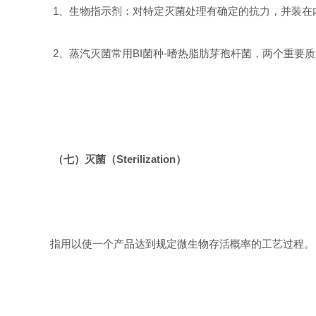
1
、生物指示剂：对特定灭菌处理有确定的抗力，并装在
2
、蒸汽灭菌常用
BI
菌种
-
嗜热脂肪芽孢杆菌，两个重要质
（七）灭菌（
Sterilization
）
指用以使一个产品达到规定微生物存活概率的工艺过程。