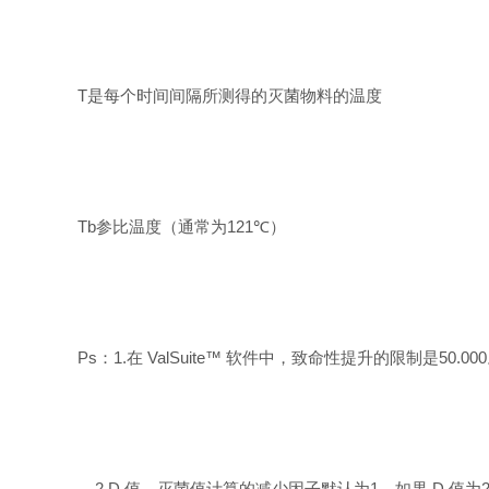
T
是每个时间间隔所测得的灭菌物料的温度
Tb
参比温度（通常为
121℃
）
Ps
：
1.
在
ValSuite™
软件中，致命性提升的限制是
50.000
2.D
值
—
灭菌值计算的减少因子默认为
1
。如果
D
值为