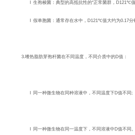
l
生孢梭菌：典型的高抵抗性的“正常菌群，
D121℃
l
假单胞菌：通常存在水中，
D121℃
值大约为
0.17
分
3.
嗜热脂肪芽孢杆菌在不同温度，不同介质中的
D
值：
l
同一种微生物在同种溶液中，不同温度下
D
值不同
;
l
同一种微生物在同一温度下，不同溶液中
D
值不同