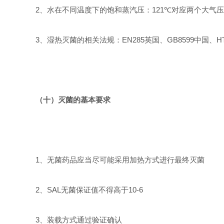
2
、水在不同温度下的饱和蒸汽压：
121℃
对应两个大气压
3
、湿热灭菌的相关法规：
EN285
英国、
GB8599
中国、
H
（十）灭菌的基本要求
1
、无菌药品应当尽可能采用加热方式进行最终灭菌
2
、
SAL
无菌保证值不得高于
10-6
3
、装载方式通过验证确认