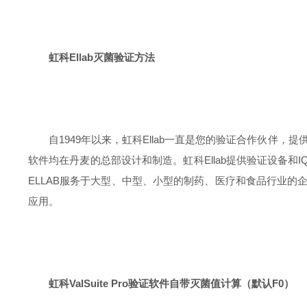
虹科
Ellab
灭菌验证方法
自
1949
年以来，虹科
Ellab
一直是您的验证合作伙伴，提
软件均在丹麦的总部设计和制造。虹科
Ellab
提供验证设备和
I
ELLAB
服务于大型、中型、小型的制药、医疗和食品行业的
应用。
虹科
ValSuite Pro
验证软件自带灭菌值计算（默认
F0
）